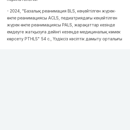
- 2024, "Базалық реанимация BLS, кеңейтілген жүрек-
өкпе реанимациясы ACLS, педиатриядағы кеңейтілген
жүрек-өкпе реанимациясы PALS, жарақаттар кезінде
емдеуге жатқызуға дейінгі кезеңде медициналық көмек
көрсету PTHLS" 54 с., Үздіксіз кәсіптік дамыту орталығы