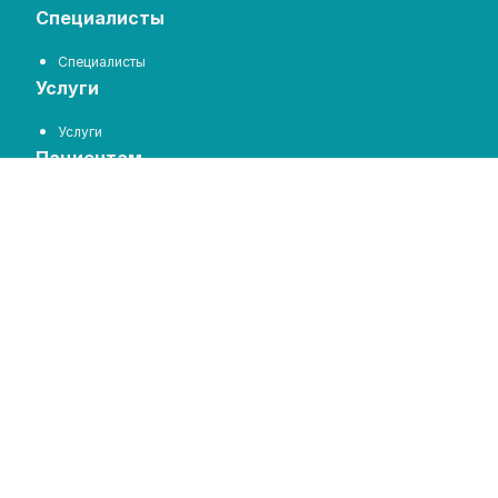
специалисты
Специалисты
услуги
Услуги
пациентам
Цены на услуги
Отзывы
Задать вопрос
запись на прием
Запись на прием
контакты
Контакты