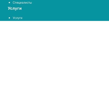
Специалисты
услуги
Услуги
пациентам
Цены на услуги
Отзывы
Задать вопрос
запись на прием
Запись на прием
контакты
Контакты
18+
Стоковые изображения от Depositphotos®