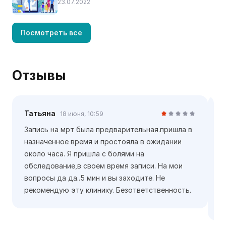
23.07.2022
Посмотреть все
Отзывы
Татьяна
Ю
18 июня, 10:59
Запись на мрт была предварительная.пришла в
К
назначенное время и простояла в ожидании
м
около часа. Я пришла с болями на
К
обследование,в своем время записи. На мои
у
вопросы да да..5 мин и вы заходите. Не
о
рекомендую эту клинику. Безответственность.
д
к